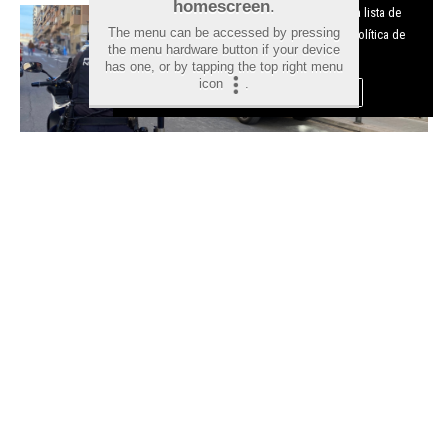
homescreen
.
funcionamiento del digital. Puedes consultar la lista de
The menu can be accessed by pressing
cookies y como desconectarlas.
Ver nuestra Política de
the menu hardware button if your device
Privacidad y Cookies
has one, or by tapping the top right menu
icon
.
Aceptar Cookies
Personalizar
Detenido en Alicante un fugitivo
reclamado por Lituania por
tráfico de drogas tras intentar
huir de la Policía