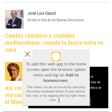
José Luis Gascó
Desde el Club de las Buenas Decisiones
Cambio climático y ciudades
mediterráneas: cuando la teoría entra en
casa
To add this web app to the home
Javier Gosende
screen open the browser option
Aviso sobre el Uso de cookies:
Catalizadores del Marketing Online
menu and tap on
Add to
Utilizamos cookies nuestras y de terceros para el
homescreen
.
funcionamiento del digital. Puedes consultar la lista de
Así celebraron en redes sociales las
The menu can be accessed by pressing
cookies y como desconectarlas.
Ver nuestra Política de
the menu hardware button if your device
Privacidad y Cookies
marcas alicantinas el triunfo de España en
has one, or by tapping the top right menu
icon
.
el Mundial
Aceptar Cookies
Personalizar