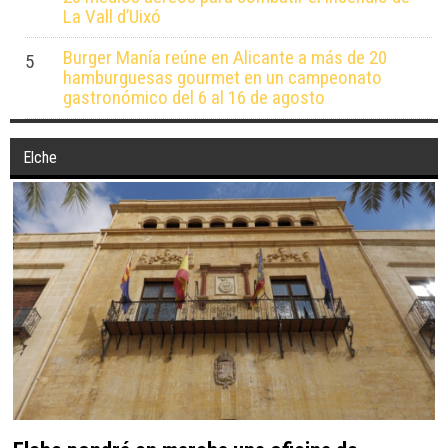
La Vall d’Uixó
Burger Manía reúne en Alicante a más de 20
5
hamburguesas gourmet en un campeonato
gastronómico del 6 al 16 de agosto
Elche