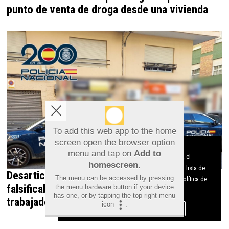
punto de venta de droga desde una vivienda
To add this web app to the home
screen open the browser option
Aviso sobre el Uso de cookies:
menu and tap on
Add to
Utilizamos cookies nuestras y de terceros para el
homescreen
.
funcionamiento del digital. Puedes consultar la lista de
Desarticulada en Orihuela una red que
The menu can be accessed by pressing
cookies y como desconectarlas.
Ver nuestra Política de
falsificaba documentos para contratar
the menu hardware button if your device
Privacidad y Cookies
has one, or by tapping the top right menu
trabajadores irregulares
icon
.
Aceptar Cookies
Personalizar