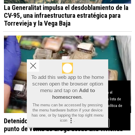
La Generalitat impulsa el desdoblamiento de la
CV-95, una infraestructura estratégica para
Torrevieja y la Vega Baja
To add this web app to the home
screen open the browser option
Aviso sobre el Uso de cookies:
menu and tap on
Add to
Utilizamos cookies nuestras y de terceros para el
homescreen
.
funcionamiento del digital. Puedes consultar la lista de
The menu can be accessed by pressing
cookies y como desconectarlas.
Ver nuestra Política de
the menu hardware button if your device
Privacidad y Cookies
has one, or by tapping the top right menu
Detenido en Albatera por dirigir un presunto
icon
.
Aceptar Cookies
Personalizar
punto de venta de droga desde una vivienda