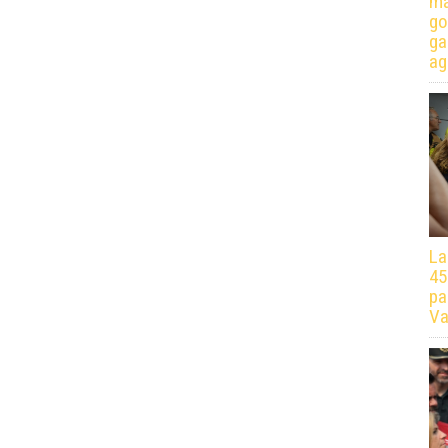
má
go
ga
ag
La
45
pa
Va