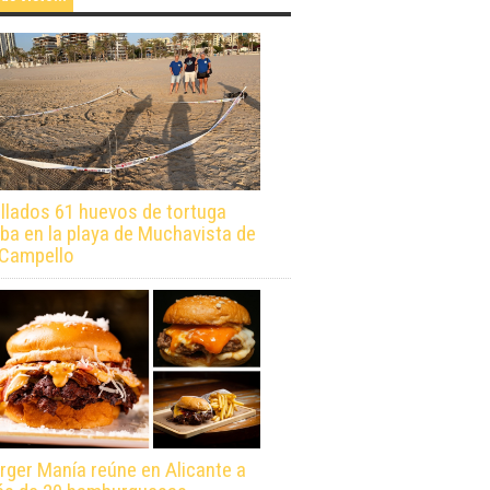
llados 61 huevos de tortuga
ba en la playa de Muchavista de
 Campello
rger Manía reúne en Alicante a