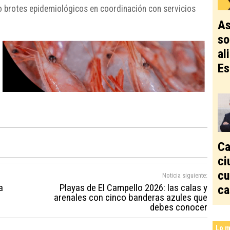
 o brotes epidemiológicos en coordinación con servicios
As
so
al
Es
Ca
ci
cu
Noticia siguiente:
a
Playas de El Campello 2026: las calas y
ca
arenales con cinco banderas azules que
debes conocer
Lo m