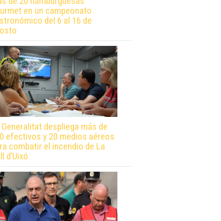
s de 20 hamburguesas
urmet en un campeonato
stronómico del 6 al 16 de
osto
 Generalitat despliega más de
0 efectivos y 20 medios aéreos
ra combatir el incendio de La
ll d’Uixó