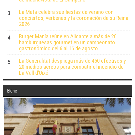
La Mata celebra sus fiestas de verano con
3
conciertos, verbenas y la coronación de su Reina
2026
Burger Manía reúne en Alicante a más de 20
4
hamburguesas gourmet en un campeonato
gastronómico del 6 al 16 de agosto
La Generalitat despliega más de 450 efectivos y
5
20 medios aéreos para combatir el incendio de
La Vall d’Uixó
Elche