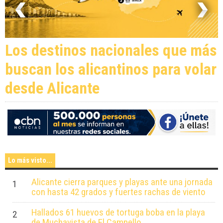
Los destinos nacionales que más
buscan los alicantinos para volar
desde Alicante
Lo más visto...
Alicante cierra parques y playas ante una jornada
1
con hasta 42 grados y fuertes rachas de viento
Hallados 61 huevos de tortuga boba en la playa
2
de Muchavista de El Campello