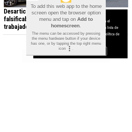
To add this web app to the home
Desarticulada en Orihuela una red que
screen open the browser option
Aviso sobre el Uso de cookies:
falsificaba documentos para contratar
menu and tap on
Add to
Utilizamos cookies nuestras y de terceros para el
homescreen
.
trabajadores irregulares
funcionamiento del digital. Puedes consultar la lista de
The menu can be accessed by pressing
cookies y como desconectarlas.
Ver nuestra Política de
the menu hardware button if your device
Privacidad y Cookies
has one, or by tapping the top right menu
icon
.
Aceptar Cookies
Personalizar