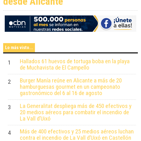
desde Alicante
verano con 21 conciertos
gratuitos
Lo más visto...
Hallados 61 huevos de tortuga boba en la playa
1
de Muchavista de El Campello
Burger Manía reúne en Alicante a más de 20
2
hamburguesas gourmet en un campeonato
gastronómico del 6 al 16 de agosto
La Generalitat despliega más de 450 efectivos y
3
20 medios aéreos para combatir el incendio de
La Vall d’Uixó