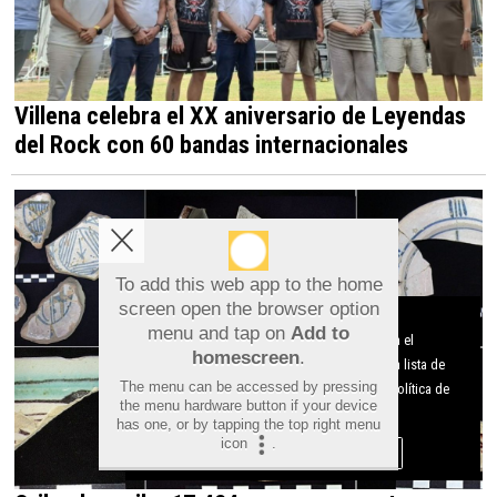
Villena celebra el XX aniversario de Leyendas
del Rock con 60 bandas internacionales
To add this web app to the home
screen open the browser option
Aviso sobre el Uso de cookies:
menu and tap on
Add to
Utilizamos cookies nuestras y de terceros para el
homescreen
.
funcionamiento del digital. Puedes consultar la lista de
The menu can be accessed by pressing
cookies y como desconectarlas.
Ver nuestra Política de
the menu hardware button if your device
Privacidad y Cookies
has one, or by tapping the top right menu
icon
.
Aceptar Cookies
Personalizar