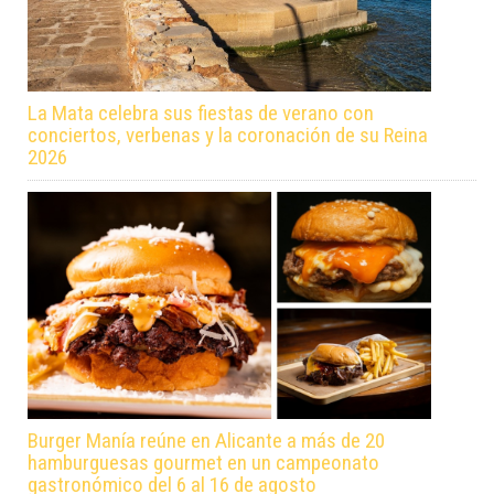
La Mata celebra sus fiestas de verano con
conciertos, verbenas y la coronación de su Reina
2026
Burger Manía reúne en Alicante a más de 20
hamburguesas gourmet en un campeonato
gastronómico del 6 al 16 de agosto