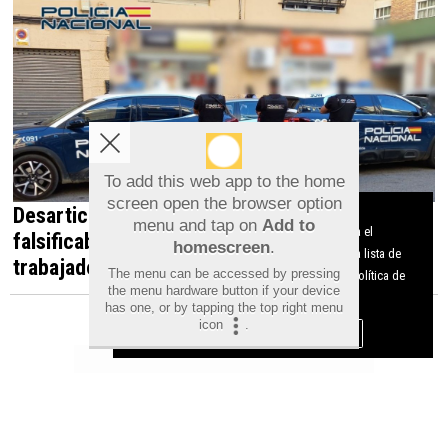
To add this web app to the home
screen open the browser option
Desarticulada en Orihuela una red que
Aviso sobre el Uso de cookies:
menu and tap on
Add to
Utilizamos cookies nuestras y de terceros para el
falsificaba documentos para contratar
homescreen
.
funcionamiento del digital. Puedes consultar la lista de
trabajadores irregulares
The menu can be accessed by pressing
cookies y como desconectarlas.
Ver nuestra Política de
the menu hardware button if your device
Privacidad y Cookies
has one, or by tapping the top right menu
icon
.
Aceptar Cookies
Personalizar