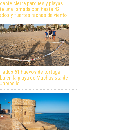
icante cierra parques y playas
te una jornada con hasta 42
ados y fuertes rachas de viento
llados 61 huevos de tortuga
ba en la playa de Muchavista de
 Campello