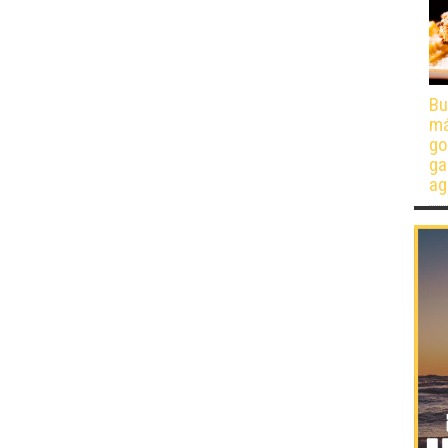
Bu
má
go
ga
ag