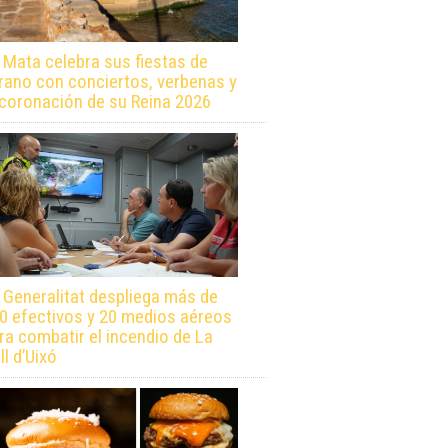
 Mata celebra sus fiestas de
rano con conciertos, verbenas y
 coronación de su Reina 2026
 Generalitat despliega más de
0 efectivos y 20 medios aéreos
ra combatir el incendio de La
ll d’Uixó