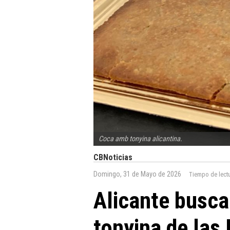
Coca amb tonyina alicantina.
CBNoticias
Domingo, 31 de Mayo de 2026
Tiempo de lect
Alicante busca
tonyina de las