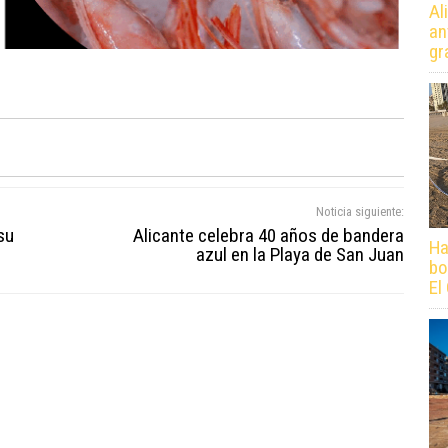
Al
an
gr
Noticia siguiente:
su
Alicante celebra 40 años de bandera
Ha
azul en la Playa de San Juan
bo
El