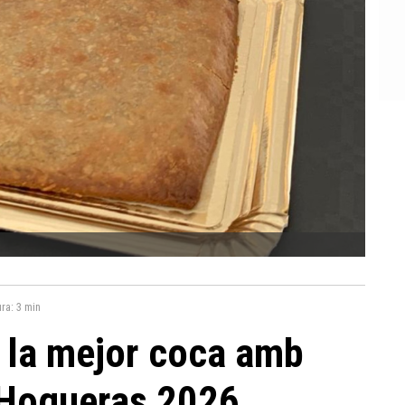
ura:
3 min
 la mejor coca amb
 Hogueras 2026