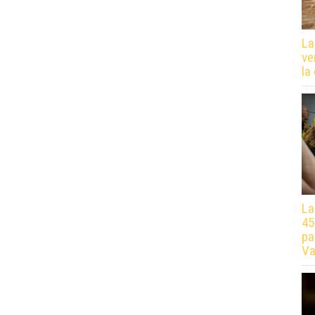
La
ve
la
La
45
pa
Va