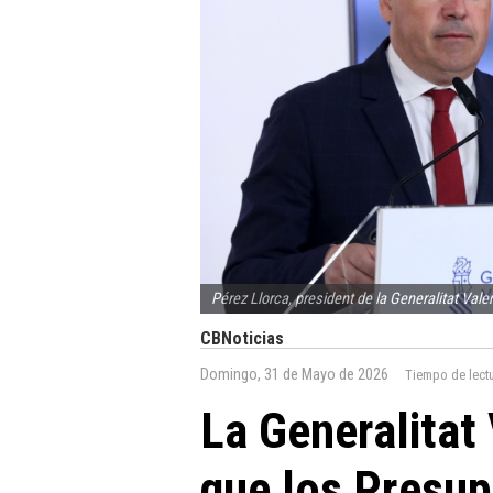
Pérez Llorca, president de la Generalitat Vale
CBNoticias
Domingo, 31 de Mayo de 2026
Tiempo de lect
La Generalitat
que los Presu