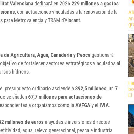
litat Valenciana
dedicará en 2026
229 millones a gastos
rsiones
, con actuaciones vinculadas a la renovación de la
Al
an
es para Metrovalencia y TRAM d’Alacant.
gr
ia de Agricultura, Agua, Ganadería y Pesca
gestionará
l objetivo de fortalecer sectores estratégicos vinculados al
ursos hídricos.
Ha
bo
 el presupuesto ordinario asciende a
392,5 millones
, un
7
El
 que se añaden
67,7 millones para actuaciones de
espondientes a organismos como la
AVFGA
y el
IVIA
.
52 millones de euros
a ayudas e inversiones directas
itividad, agua, relevo generacional, pesca e industria