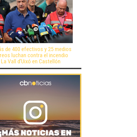
s de 400 efectivos y 25 medios
reos luchan contra el incendio
 La Vall d’Uixó en Castellón