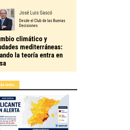
José Luis Gascó
Desde el Club de las Buenas
Decisiones
mbio climático y
udades mediterráneas:
ando la teoría entra en
sa
ás visto...