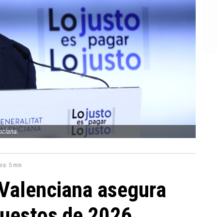
nciana.
ura:
5 min
 Valenciana asegura
puestos de 2026