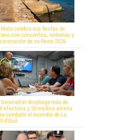
 Mata celebra sus fiestas de
rano con conciertos, verbenas y
 coronación de su Reina 2026
 Generalitat despliega más de
0 efectivos y 20 medios aéreos
ra combatir el incendio de La
ll d’Uixó