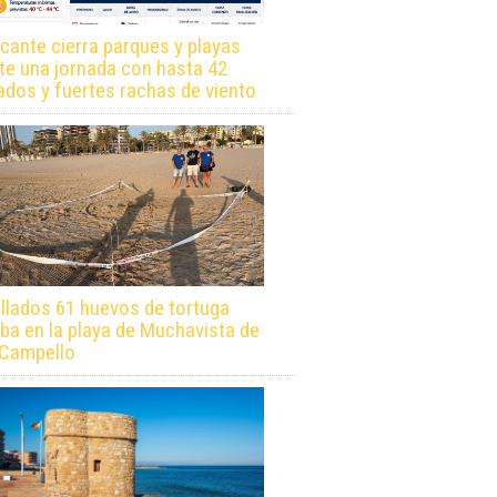
icante cierra parques y playas
te una jornada con hasta 42
ados y fuertes rachas de viento
llados 61 huevos de tortuga
ba en la playa de Muchavista de
 Campello