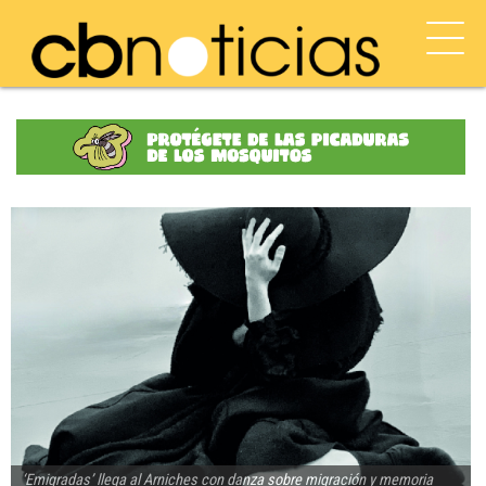
‘Emigradas’ llega al Arniches con danza sobre migración y memoria