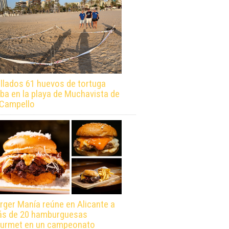
llados 61 huevos de tortuga
ba en la playa de Muchavista de
 Campello
rger Manía reúne en Alicante a
s de 20 hamburguesas
urmet en un campeonato