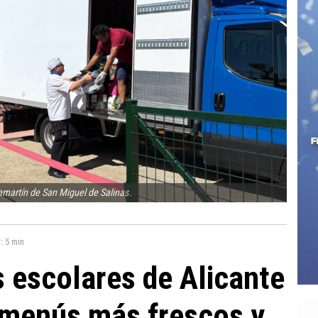
amartín de San Miguel de Salinas.
a:
5 min
 escolares de Alicante
 menús más frescos y