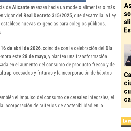
As
cia de
Alicante
avanzan hacia un modelo alimentario más
so
en vigor del
Real Decreto 315/2025
, que desarrolla la Ley
al
 establece nuevas exigencias para colegios públicos,
Es
a.
o
16 de abril de 2026
, coincide con la celebración del
Día
emora este
28 de mayo
, y plantea una transformación
sada en el aumento del consumo de producto fresco y de
ltraprocesados y frituras y la incorporación de hábitos
Ca
ci
cu
también el impulso del consumo de cereales integrales, el
ca
la incorporación de criterios de sostenibilidad en la
Lo m