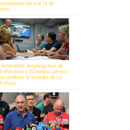
stronómico del 6 al 16 de
osto
 Generalitat despliega más de
0 efectivos y 20 medios aéreos
ra combatir el incendio de La
ll d’Uixó