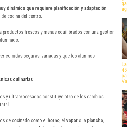
ga
uy dinámico que requiere planificación y adaptación
ag
fe de cocina del centro.
ina productos frescos y menús equilibrados con una gestión
 alumnado.
ecer comidas seguras, variadas y que los alumnos
La
45
pa
nicas culinarias
Va
os y ultraprocesados constituye otro de los cambios
atal.
odos de cocinado como el
horno
, el
vapor
o la
plancha
,