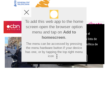
To add this web app to the home
screen open the browser option
Aviso sobre el Uso de cookies:
menu and tap on
Add to
Utilizamos cookies nuestras y de terceros para el
homescreen
.
funcionamiento del digital. Puedes consultar la lista de
The menu can be accessed by pressing
cookies y como desconectarlas.
Ver nuestra Política de
the menu hardware button if your device
Privacidad y Cookies
has one, or by tapping the top right menu
icon
.
Aceptar Cookies
Personalizar
Detenido en Alicante un fugitivo