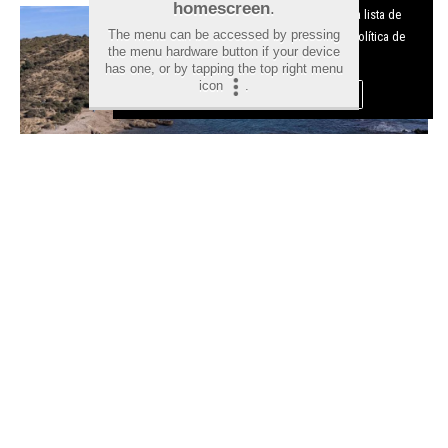
homescreen
.
funcionamiento del digital. Puedes consultar la lista de
The menu can be accessed by pressing
cookies y como desconectarlas.
Ver nuestra Política de
the menu hardware button if your device
Privacidad y Cookies
has one, or by tapping the top right menu
icon
.
Aceptar Cookies
Personalizar
Las mejores calas de Alicante
para disfrutar del verano en la
Costa Blanca