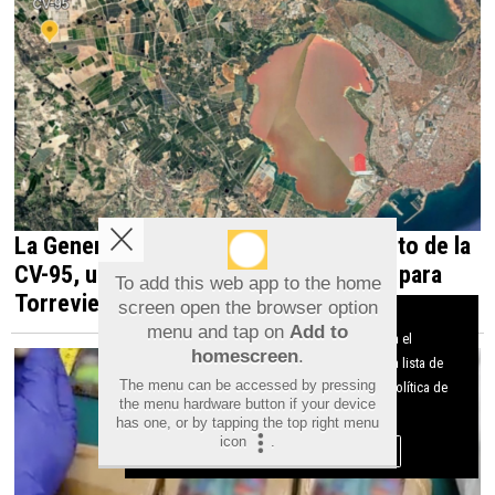
La Generalitat impulsa el desdoblamiento de la
CV-95, una infraestructura estratégica para
To add this web app to the home
Torrevieja y la Vega Baja
screen open the browser option
Aviso sobre el Uso de cookies:
menu and tap on
Add to
Utilizamos cookies nuestras y de terceros para el
homescreen
.
funcionamiento del digital. Puedes consultar la lista de
The menu can be accessed by pressing
cookies y como desconectarlas.
Ver nuestra Política de
the menu hardware button if your device
Privacidad y Cookies
has one, or by tapping the top right menu
icon
.
Aceptar Cookies
Personalizar