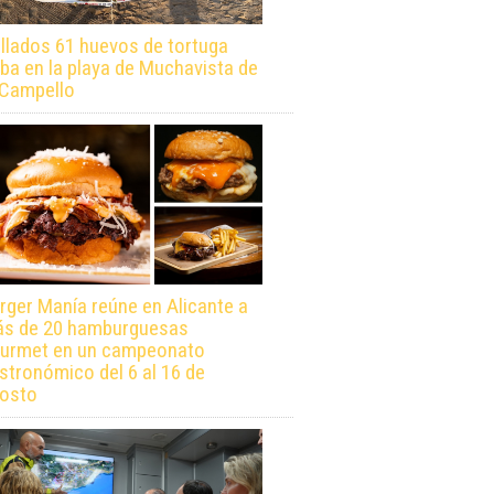
llados 61 huevos de tortuga
ba en la playa de Muchavista de
 Campello
rger Manía reúne en Alicante a
s de 20 hamburguesas
urmet en un campeonato
stronómico del 6 al 16 de
osto