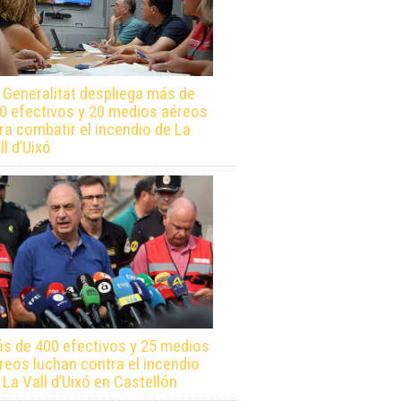
 Generalitat despliega más de
0 efectivos y 20 medios aéreos
ra combatir el incendio de La
ll d’Uixó
s de 400 efectivos y 25 medios
reos luchan contra el incendio
 La Vall d’Uixó en Castellón