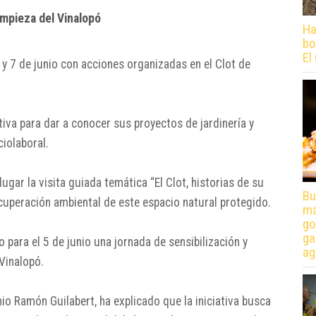
impieza del Vinalopó
Ha
bo
El
 y 7 de junio con acciones organizadas en el
Clot de
iva para dar a conocer sus proyectos de jardinería y
ciolaboral.
gar la visita guiada temática “El Clot, historias de su
Bu
recuperación ambiental de este espacio natural protegido.
má
go
ga
 para el 5 de junio una jornada de sensibilización y
ag
 Vinalopó
.
io Ramón Guilabert
, ha explicado que la iniciativa busca