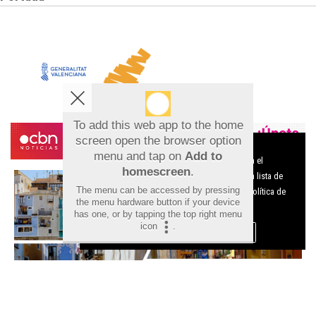
To add this web app to the home
screen open the browser option
Aviso sobre el Uso de cookies:
menu and tap on
Add to
Utilizamos cookies nuestras y de terceros para el
homescreen
.
funcionamiento del digital. Puedes consultar la lista de
The menu can be accessed by pressing
cookies y como desconectarlas.
Ver nuestra Política de
the menu hardware button if your device
Privacidad y Cookies
has one, or by tapping the top right menu
icon
.
Aceptar Cookies
Personalizar