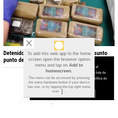
Detenido en Albatera por dirigir un presunto
To add this web app to the home
punto de venta de droga desde una vivienda
screen open the browser option
Aviso sobre el Uso de cookies:
menu and tap on
Add to
Utilizamos cookies nuestras y de terceros para el
homescreen
.
funcionamiento del digital. Puedes consultar la lista de
The menu can be accessed by pressing
cookies y como desconectarlas.
Ver nuestra Política de
the menu hardware button if your device
Privacidad y Cookies
has one, or by tapping the top right menu
icon
.
Aceptar Cookies
Personalizar