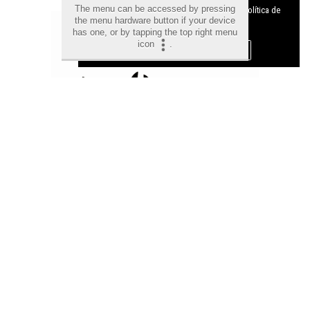
The menu can be accessed by pressing
cookies y como desconectarlas.
Ver nuestra Política de
the menu hardware button if your device
Privacidad y Cookies
has one, or by tapping the top right menu
icon
.
Aceptar Cookies
Personalizar