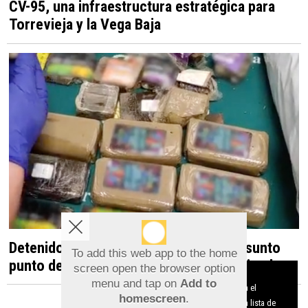
CV-95, una infraestructura estratégica para
Torrevieja y la Vega Baja
Detenido en Albatera por dirigir un presunto
To add this web app to the home
punto de venta de droga desde una vivienda
screen open the browser option
Aviso sobre el Uso de cookies:
menu and tap on
Add to
Utilizamos cookies nuestras y de terceros para el
homescreen
.
funcionamiento del digital. Puedes consultar la lista de