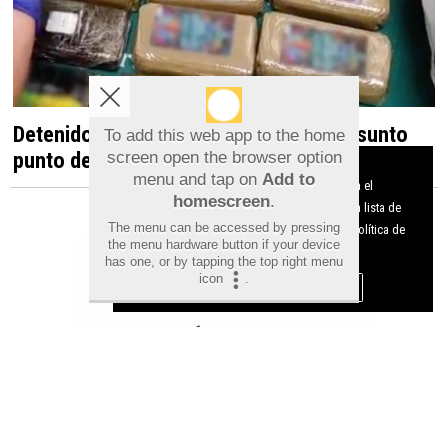
Detenido en Albatera por dirigir un presunto
To add this web app to the home
punto de venta de droga desde una vivienda
screen open the browser option
Aviso sobre el Uso de cookies:
menu and tap on
Add to
Utilizamos cookies nuestras y de terceros para el
homescreen
.
funcionamiento del digital. Puedes consultar la lista de
The menu can be accessed by pressing
cookies y como desconectarlas.
Ver nuestra Política de
the menu hardware button if your device
Privacidad y Cookies
has one, or by tapping the top right menu
icon
.
Aceptar Cookies
Personalizar