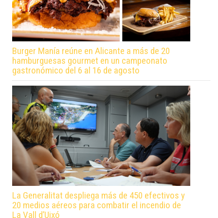
Burger Manía reúne en Alicante a más de 20
hamburguesas gourmet en un campeonato
gastronómico del 6 al 16 de agosto
La Generalitat despliega más de 450 efectivos y
20 medios aéreos para combatir el incendio de
La Vall d’Uixó