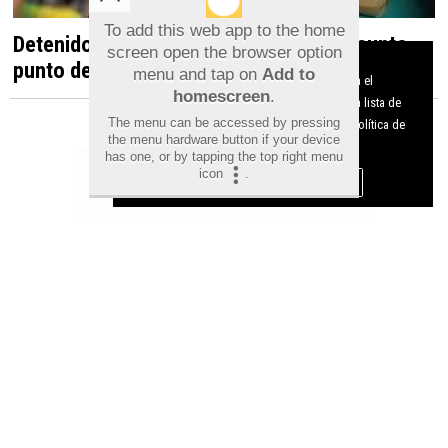
To add this web app to the home
Detenido en Albatera por dirigir un presunto
screen open the browser option
Aviso sobre el Uso de cookies:
punto de venta de droga desde una vivienda
menu and tap on
Add to
Utilizamos cookies nuestras y de terceros para el
homescreen
.
funcionamiento del digital. Puedes consultar la lista de
The menu can be accessed by pressing
cookies y como desconectarlas.
Ver nuestra Política de
the menu hardware button if your device
Privacidad y Cookies
has one, or by tapping the top right menu
icon
.
Aceptar Cookies
Personalizar