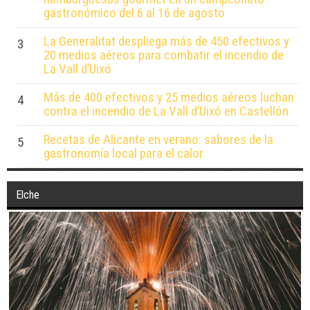
gastronómico del 6 al 16 de agosto
La Generalitat despliega más de 450 efectivos y
3
20 medios aéreos para combatir el incendio de
La Vall d’Uixó
Más de 400 efectivos y 25 medios aéreos luchan
4
contra el incendio de La Vall d’Uixó en Castellón
Recetas de Alicante en verano: sabores de la
5
gastronomía local para el calor
Elche