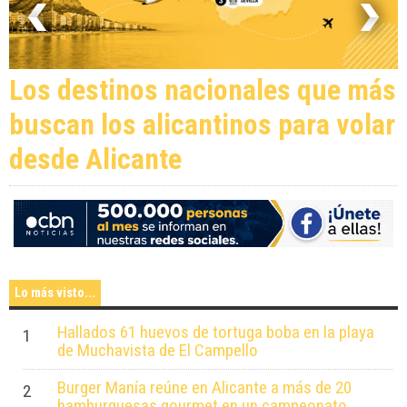
Los destinos nacionales que más
buscan los alicantinos para volar
desde Alicante
Lo más visto...
Hallados 61 huevos de tortuga boba en la playa
1
de Muchavista de El Campello
Burger Manía reúne en Alicante a más de 20
2
hamburguesas gourmet en un campeonato