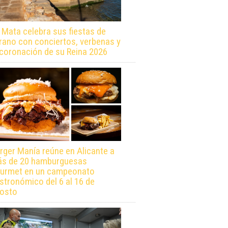
 Mata celebra sus fiestas de
rano con conciertos, verbenas y
 coronación de su Reina 2026
rger Manía reúne en Alicante a
s de 20 hamburguesas
urmet en un campeonato
stronómico del 6 al 16 de
osto