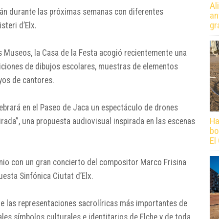
Al
rán durante las próximas semanas con diferentes
an
gr
steri d’Elx
.
os Museos, la Casa de la Festa acogió recientemente una
iciones de dibujos escolares, muestras de elementos
yos de cantores.
ebrará en el Paseo de Jaca un espectáculo de drones
Ha
Mirada”, una propuesta audiovisual inspirada en las escenas
bo
El
nio con un gran concierto del compositor
Marco Frisina
questa Sinfónica Ciutat d’Elx.
e las representaciones sacrolíricas más importantes de
ales símbolos culturales e identitarios de
Elche
y de toda