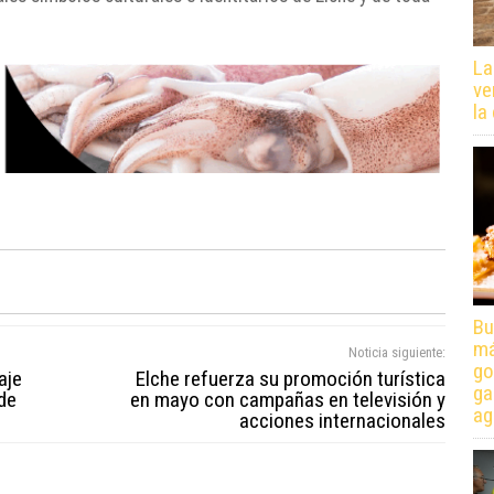
La
ve
la
Bu
má
Noticia siguiente:
go
aje
Elche refuerza su promoción turística
ga
 de
en mayo con campañas en televisión y
ag
acciones internacionales