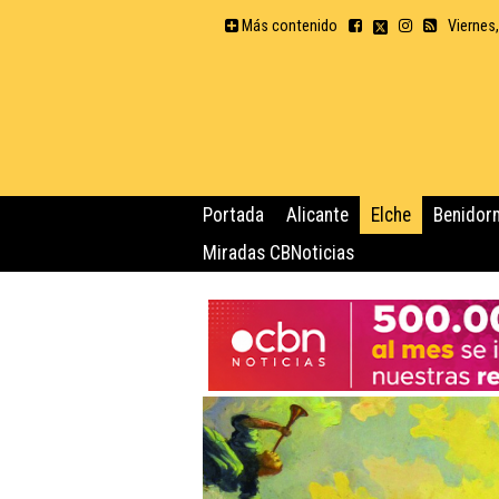
Más contenido
Viernes
Portada
Alicante
Elche
Benidor
Miradas CBNoticias