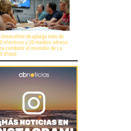
 Generalitat despliega más de
0 efectivos y 20 medios aéreos
ra combatir el incendio de La
ll d’Uixó