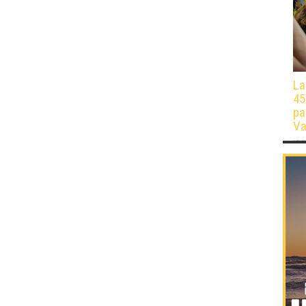
La
45
pa
Va