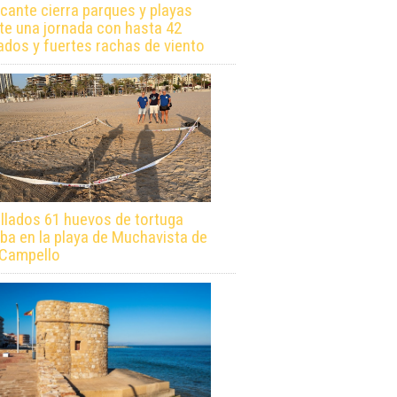
icante cierra parques y playas
te una jornada con hasta 42
ados y fuertes rachas de viento
llados 61 huevos de tortuga
ba en la playa de Muchavista de
 Campello