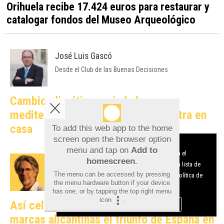
Orihuela recibe 17.424 euros para restaurar y
catalogar fondos del Museo Arqueológico
José Luis Gascó
Desde el Club de las Buenas Decisiones
Cambio climático y ciudades
mediterráneas: cuando la teoría entra en
To add this web app to the home
casa
screen open the browser option
Aviso sobre el Uso de cookies:
menu and tap on
Add to
Utilizamos cookies nuestras y de terceros para el
homescreen
.
Javier Gosende
funcionamiento del digital. Puedes consultar la lista de
The menu can be accessed by pressing
cookies y como desconectarlas.
Ver nuestra Política de
Catalizadores del Marketing Online
the menu hardware button if your device
Privacidad y Cookies
has one, or by tapping the top right menu
icon
.
Aceptar Cookies
Personalizar
Así celebraron en redes sociales las
marcas alicantinas el triunfo de España en