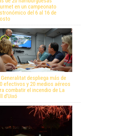
s de 20 hamburguesas
urmet en un campeonato
stronómico del 6 al 16 de
osto
 Generalitat despliega más de
0 efectivos y 20 medios aéreos
ra combatir el incendio de La
ll d’Uixó