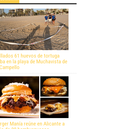
llados 61 huevos de tortuga
ba en la playa de Muchavista de
 Campello
rger Manía reúne en Alicante a