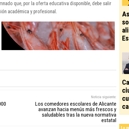
nado que, por la oferta educativa disponible, debe salir
ión académica y profesional.
As
so
al
Es
Ca
ci
cu
Noticia siguiente:
000
Los comedores escolares de Alicante
ca
avanzan hacia menús más frescos y
saludables tras la nueva normativa
estatal
Lo m