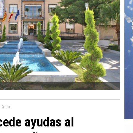
a:
3 min
cede ayudas al