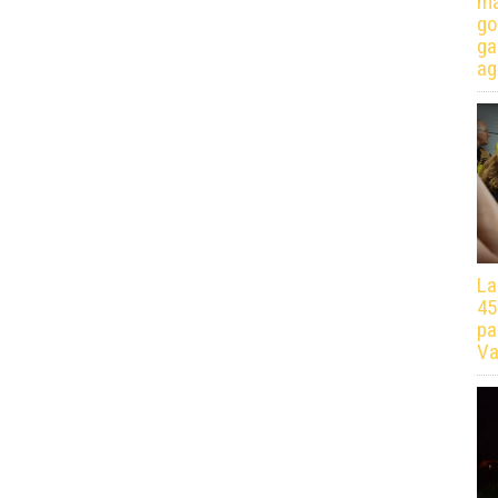
má
go
ga
ag
La
45
pa
Va