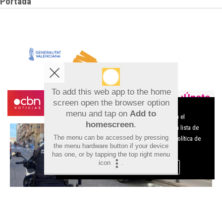
Portada
To add this web app to the home
screen open the browser option
Aviso sobre el Uso de cookies:
menu and tap on
Add to
Utilizamos cookies nuestras y de terceros para el
homescreen
.
funcionamiento del digital. Puedes consultar la lista de
The menu can be accessed by pressing
cookies y como desconectarlas.
Ver nuestra Política de
the menu hardware button if your device
Privacidad y Cookies
has one, or by tapping the top right menu
icon
.
Aceptar Cookies
Personalizar