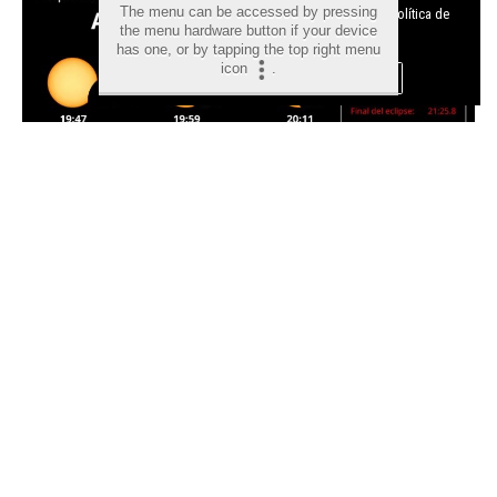
The menu can be accessed by pressing
cookies y como desconectarlas.
Ver nuestra Política de
the menu hardware button if your device
Privacidad y Cookies
has one, or by tapping the top right menu
icon
.
Aceptar Cookies
Personalizar
Eclipse solar en Alicante: más
de 200 efectivos para garantizar
la seguridad