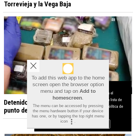
Torrevieja y la Vega Baja
To add this web app to the home
screen open the browser option
Aviso sobre el Uso de cookies:
menu and tap on
Add to
Utilizamos cookies nuestras y de terceros para el
homescreen
.
funcionamiento del digital. Puedes consultar la lista de
Detenido en Albatera por dirigir un presunto
The menu can be accessed by pressing
cookies y como desconectarlas.
Ver nuestra Política de
punto de venta de droga desde una vivienda
the menu hardware button if your device
Privacidad y Cookies
has one, or by tapping the top right menu
icon
.
Aceptar Cookies
Personalizar