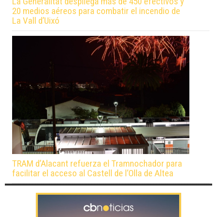
La Generalitat despliega más de 450 efectivos y
20 medios aéreos para combatir el incendio de
La Vall d’Uixó
TRAM d’Alacant refuerza el Tramnochador para
facilitar el acceso al Castell de l’Olla de Altea