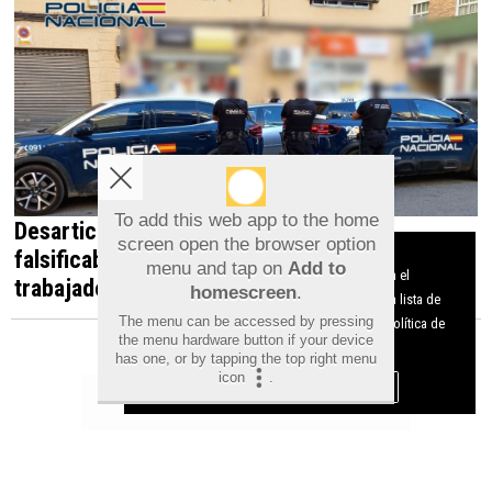
To add this web app to the home
Desarticulada en Orihuela una red que
screen open the browser option
Aviso sobre el Uso de cookies:
falsificaba documentos para contratar
menu and tap on
Add to
Utilizamos cookies nuestras y de terceros para el
homescreen
.
trabajadores irregulares
funcionamiento del digital. Puedes consultar la lista de
The menu can be accessed by pressing
cookies y como desconectarlas.
Ver nuestra Política de
the menu hardware button if your device
Privacidad y Cookies
has one, or by tapping the top right menu
icon
.
Aceptar Cookies
Personalizar