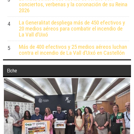
3
conciertos, verbenas y la coronación de su Reina
2026
La Generalitat despliega más de 450 efectivos y
4
20 medios aéreos para combatir el incendio de
La Vall d’Uixó
Más de 400 efectivos y 25 medios aéreos luchan
5
contra el incendio de La Vall d’Uixó en Castellón
Elche