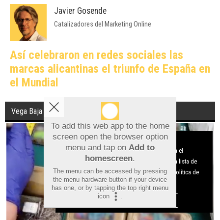
Javier Gosende
Catalizadores del Marketing Online
Así celebraron en redes sociales las
marcas alicantinas el triunfo de España en
el Mundial
Vega Baja
To add this web app to the home
screen open the browser option
Aviso sobre el Uso de cookies:
menu and tap on
Add to
Utilizamos cookies nuestras y de terceros para el
homescreen
.
funcionamiento del digital. Puedes consultar la lista de
The menu can be accessed by pressing
cookies y como desconectarlas.
Ver nuestra Política de
the menu hardware button if your device
Privacidad y Cookies
has one, or by tapping the top right menu
icon
.
Aceptar Cookies
Personalizar