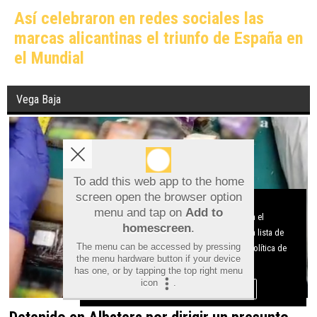
Así celebraron en redes sociales las
marcas alicantinas el triunfo de España en
el Mundial
Vega Baja
To add this web app to the home
screen open the browser option
Aviso sobre el Uso de cookies:
menu and tap on
Add to
Utilizamos cookies nuestras y de terceros para el
homescreen
.
funcionamiento del digital. Puedes consultar la lista de
The menu can be accessed by pressing
cookies y como desconectarlas.
Ver nuestra Política de
the menu hardware button if your device
Privacidad y Cookies
has one, or by tapping the top right menu
icon
.
Aceptar Cookies
Personalizar