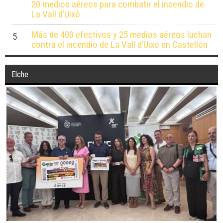
20 medios aéreos para combatir el incendio de
La Vall d’Uixó
Más de 400 efectivos y 25 medios aéreos luchan
5
contra el incendio de La Vall d’Uixó en Castellón
Elche