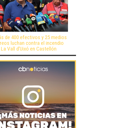
s de 400 efectivos y 25 medios
reos luchan contra el incendio
 La Vall d’Uixó en Castellón