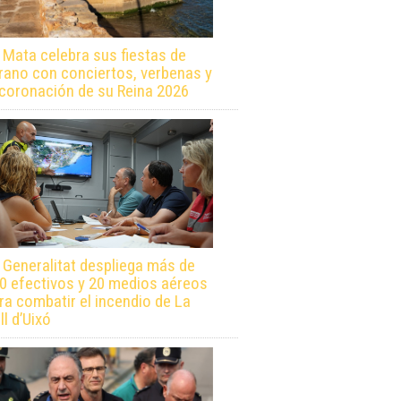
 Mata celebra sus fiestas de
rano con conciertos, verbenas y
 coronación de su Reina 2026
 Generalitat despliega más de
0 efectivos y 20 medios aéreos
ra combatir el incendio de La
ll d’Uixó