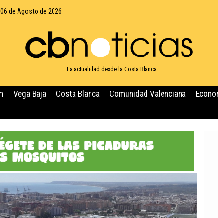
 06 de Agosto de 2026
La actualidad desde la Costa Blanca
m
Vega Baja
Costa Blanca
Comunidad Valenciana
Econo