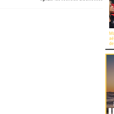
Má
aé
de