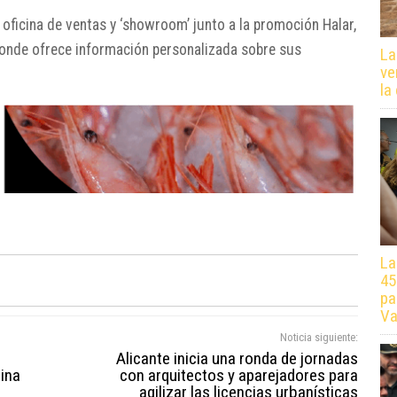
icina de ventas y ‘showroom’ junto a la promoción Halar,
 donde ofrece información personalizada sobre sus
La
ve
la
La
45
pa
Va
Noticia siguiente:
Alicante inicia una ronda de jornadas
tina
con arquitectos y aparejadores para
e
agilizar las licencias urbanísticas