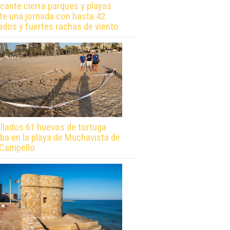
icante cierra parques y playas
te una jornada con hasta 42
ados y fuertes rachas de viento
llados 61 huevos de tortuga
ba en la playa de Muchavista de
 Campello