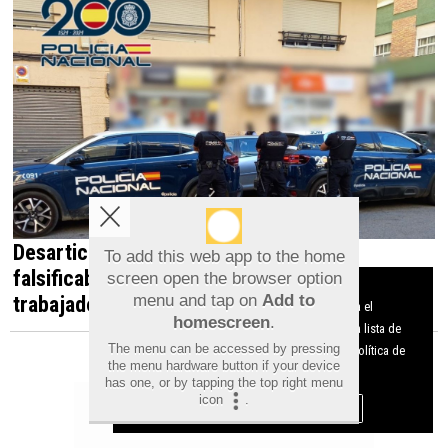
Desarticulada en Orihuela una red que
To add this web app to the home
falsificaba documentos para contratar
screen open the browser option
Aviso sobre el Uso de cookies:
trabajadores irregulares
menu and tap on
Add to
Utilizamos cookies nuestras y de terceros para el
homescreen
.
funcionamiento del digital. Puedes consultar la lista de
The menu can be accessed by pressing
cookies y como desconectarlas.
Ver nuestra Política de
the menu hardware button if your device
Privacidad y Cookies
has one, or by tapping the top right menu
icon
.
Aceptar Cookies
Personalizar