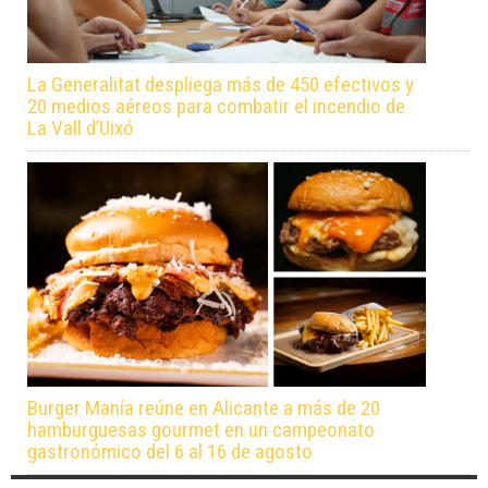
La Generalitat despliega más de 450 efectivos y
20 medios aéreos para combatir el incendio de
La Vall d’Uixó
Burger Manía reúne en Alicante a más de 20
hamburguesas gourmet en un campeonato
gastronómico del 6 al 16 de agosto