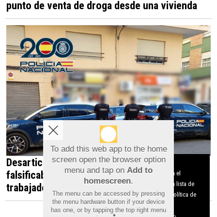
punto de venta de droga desde una vivienda
To add this web app to the home
screen open the browser option
Desarticulada en Orihuela una red que
Aviso sobre el Uso de cookies:
menu and tap on
Add to
Utilizamos cookies nuestras y de terceros para el
falsificaba documentos para contratar
homescreen
.
funcionamiento del digital. Puedes consultar la lista de
trabajadores irregulares
The menu can be accessed by pressing
cookies y como desconectarlas.
Ver nuestra Política de
the menu hardware button if your device
Privacidad y Cookies
has one, or by tapping the top right menu