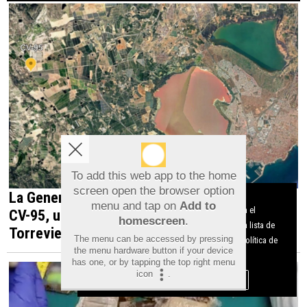
To add this web app to the home
screen open the browser option
La Generalitat impulsa el desdoblamiento de la
Aviso sobre el Uso de cookies:
menu and tap on
Add to
Utilizamos cookies nuestras y de terceros para el
CV-95, una infraestructura estratégica para
homescreen
.
funcionamiento del digital. Puedes consultar la lista de
Torrevieja y la Vega Baja
The menu can be accessed by pressing
cookies y como desconectarlas.
Ver nuestra Política de
the menu hardware button if your device
Privacidad y Cookies
has one, or by tapping the top right menu
icon
.
Aceptar Cookies
Personalizar