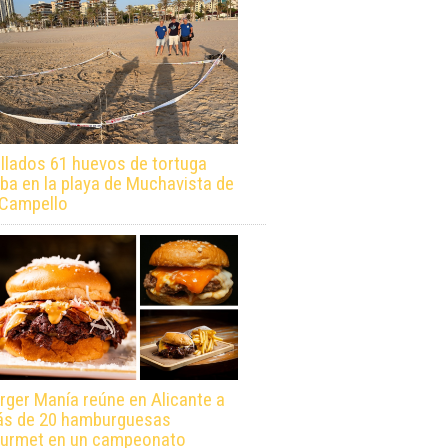
llados 61 huevos de tortuga
ba en la playa de Muchavista de
 Campello
rger Manía reúne en Alicante a
s de 20 hamburguesas
urmet en un campeonato