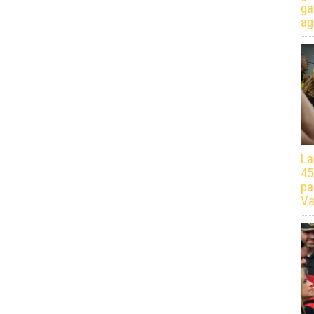
ga
ag
La
45
pa
Va