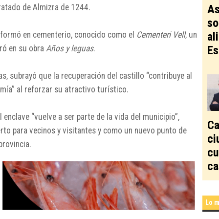
As
Tratado de Almizra de 1244.
so
al
ansformó en cementerio, conocido como el
Cementeri Vell
, un
Es
iró en su obra
Años y leguas
.
s, subrayó que la recuperación del castillo “contribuye al
ía” al reforzar su atractivo turístico.
 enclave “vuelve a ser parte de la vida del municipio”,
Ca
rto para vecinos y visitantes y como un nuevo punto de
ci
provincia.
cu
ca
Lo m