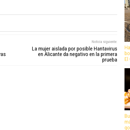
Noticia siguiente:
Ha
La mujer aislada por posible Hantavirus
bo
vas
en Alicante da negativo en la primera
El
prueba
Bu
má
go