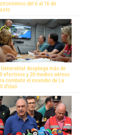
stronómico del 6 al 16 de
osto
 Generalitat despliega más de
0 efectivos y 20 medios aéreos
ra combatir el incendio de La
ll d’Uixó