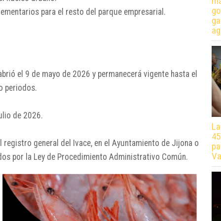
má
go
ementarios para el resto del parque empresarial.
ga
ag
 abrió el 9 de mayo de 2026 y permanecerá vigente hasta el
o periodos.
julio de 2026.
La
45
l registro general del Ivace, en el Ayuntamiento de Jijona o
pa
Va
tados por la Ley de Procedimiento Administrativo Común.