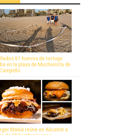
llados 61 huevos de tortuga
ba en la playa de Muchavista de
 Campello
rger Manía reúne en Alicante a