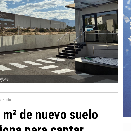
Jijona.
a:
4 min
 m² de nuevo suelo
ijona para captar