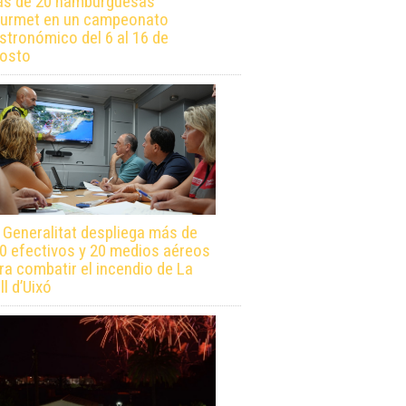
s de 20 hamburguesas
urmet en un campeonato
stronómico del 6 al 16 de
osto
 Generalitat despliega más de
0 efectivos y 20 medios aéreos
ra combatir el incendio de La
ll d’Uixó