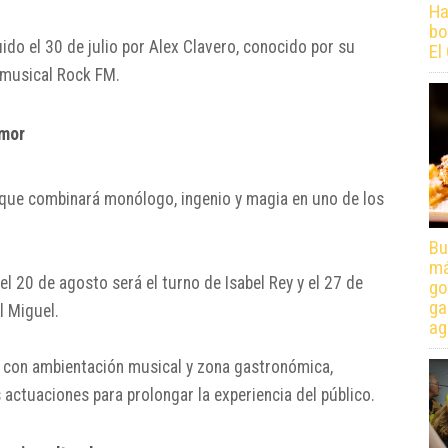
Ha
bo
uido el 30 de julio por
Alex Clavero
, conocido por su
El
o musical Rock FM.
umor
 que combinará monólogo, ingenio y magia en uno de los
.
Bu
má
 el 20 de agosto será el turno de
Isabel Rey
y el 27 de
go
ga
l Miguel
.
ag
as con ambientación musical y zona gastronómica,
actuaciones para prolongar la experiencia del público.