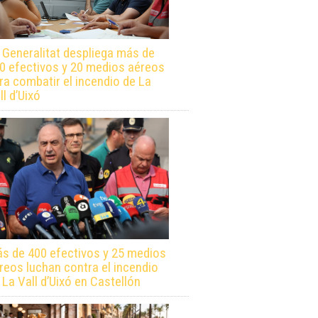
 Generalitat despliega más de
0 efectivos y 20 medios aéreos
ra combatir el incendio de La
ll d’Uixó
s de 400 efectivos y 25 medios
reos luchan contra el incendio
 La Vall d’Uixó en Castellón