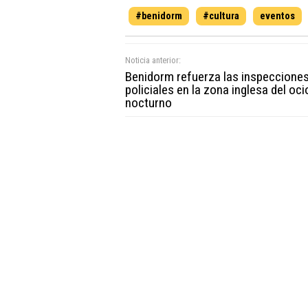
#benidorm
#cultura
eventos
Noticia anterior:
Benidorm refuerza las inspeccione
policiales en la zona inglesa del oci
nocturno