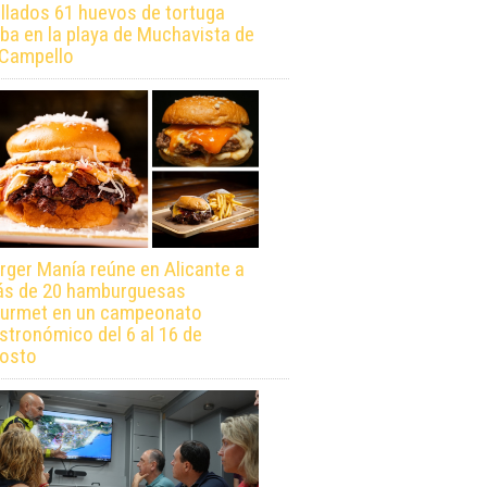
llados 61 huevos de tortuga
ba en la playa de Muchavista de
 Campello
rger Manía reúne en Alicante a
s de 20 hamburguesas
urmet en un campeonato
stronómico del 6 al 16 de
osto