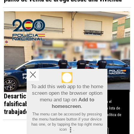
To add this web app to the home
screen open the browser option
Desarticulada en Orihuela una red que
Aviso sobre el Uso de cookies:
menu and tap on
Add to
Utilizamos cookies nuestras y de terceros para el
falsificaba documentos para contratar
homescreen
.
funcionamiento del digital. Puedes consultar la lista de
trabajadores irregulares
The menu can be accessed by pressing
cookies y como desconectarlas.
Ver nuestra Política de
the menu hardware button if your device
Privacidad y Cookies
has one, or by tapping the top right menu
icon
.
Aceptar Cookies
Personalizar