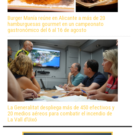
Burger Manía reúne en Alicante a más de 20
hamburguesas gourmet en un campeonato
gastronómico del 6 al 16 de agosto
La Generalitat despliega más de 450 efectivos y
20 medios aéreos para combatir el incendio de
La Vall d’Uixó