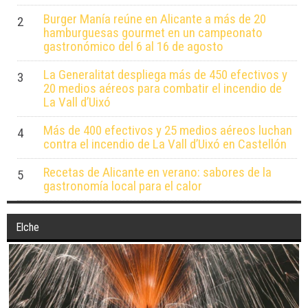
Burger Manía reúne en Alicante a más de 20
2
hamburguesas gourmet en un campeonato
gastronómico del 6 al 16 de agosto
La Generalitat despliega más de 450 efectivos y
3
20 medios aéreos para combatir el incendio de
La Vall d’Uixó
Más de 400 efectivos y 25 medios aéreos luchan
4
contra el incendio de La Vall d’Uixó en Castellón
Recetas de Alicante en verano: sabores de la
5
gastronomía local para el calor
Elche