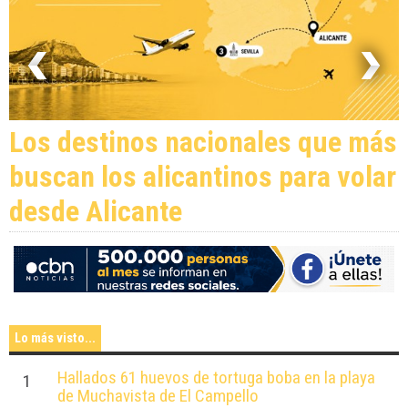
Los destinos nacionales que más
buscan los alicantinos para volar
desde Alicante
Lo más visto...
Hallados 61 huevos de tortuga boba en la playa
1
de Muchavista de El Campello