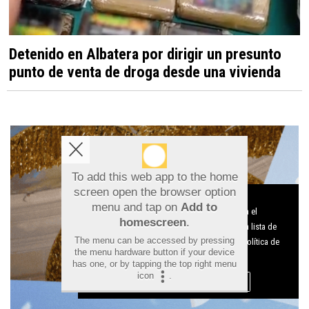
Detenido en Albatera por dirigir un presunto
punto de venta de droga desde una vivienda
To add this web app to the home
screen open the browser option
Aviso sobre el Uso de cookies:
menu and tap on
Add to
Utilizamos cookies nuestras y de terceros para el
homescreen
.
funcionamiento del digital. Puedes consultar la lista de
The menu can be accessed by pressing
cookies y como desconectarlas.
Ver nuestra Política de
the menu hardware button if your device
Privacidad y Cookies
has one, or by tapping the top right menu
icon
.
Aceptar Cookies
Personalizar