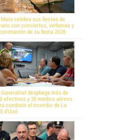
 Mata celebra sus fiestas de
rano con conciertos, verbenas y
 coronación de su Reina 2026
 Generalitat despliega más de
0 efectivos y 20 medios aéreos
ra combatir el incendio de La
ll d’Uixó