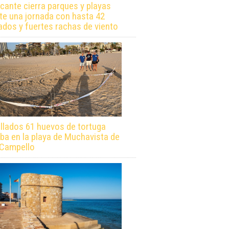
icante cierra parques y playas
te una jornada con hasta 42
ados y fuertes rachas de viento
llados 61 huevos de tortuga
ba en la playa de Muchavista de
 Campello