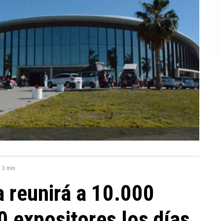
:
3 min
a reunirá a 10.000
0 expositores los días