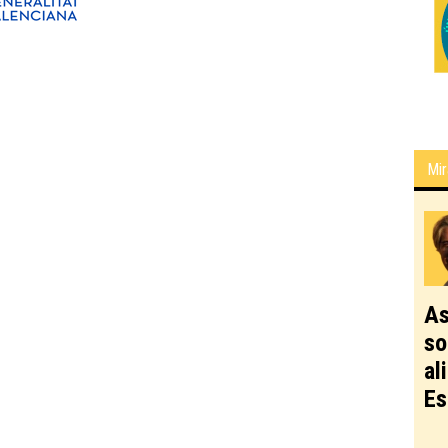
Mir
As
so
al
Es