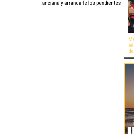
anciana y arrancarle los pendientes
Má
aé
de