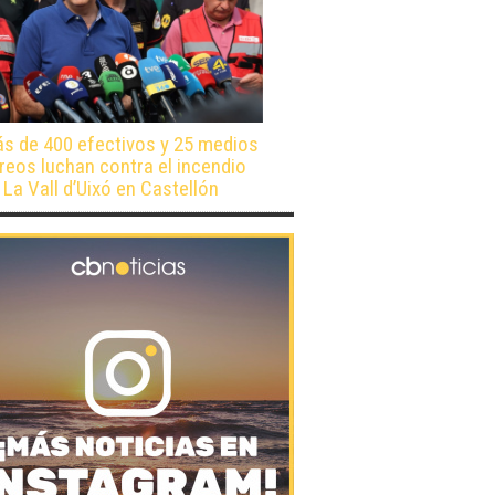
s de 400 efectivos y 25 medios
reos luchan contra el incendio
 La Vall d’Uixó en Castellón