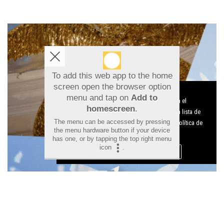
To add this web app to the home
screen open the browser option
Aviso sobre el Uso de cookies:
menu and tap on
Add to
Utilizamos cookies nuestras y de terceros para el
homescreen
.
funcionamiento del digital. Puedes consultar la lista de
The menu can be accessed by pressing
cookies y como desconectarlas.
Ver nuestra Política de
the menu hardware button if your device
Privacidad y Cookies
has one, or by tapping the top right menu
icon
.
Aceptar Cookies
Personalizar