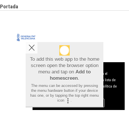
Portada
To add this web app to the home
screen open the browser option
Aviso sobre el Uso de cookies:
menu and tap on
Add to
Utilizamos cookies nuestras y de terceros para el
homescreen
.
funcionamiento del digital. Puedes consultar la lista de
The menu can be accessed by pressing
cookies y como desconectarlas.
Ver nuestra Política de
the menu hardware button if your device
Las mejores calas de Alicante
Privacidad y Cookies
has one, or by tapping the top right menu
icon
.
para disfrutar del verano en la
Aceptar Cookies
Personalizar
Costa Blanca