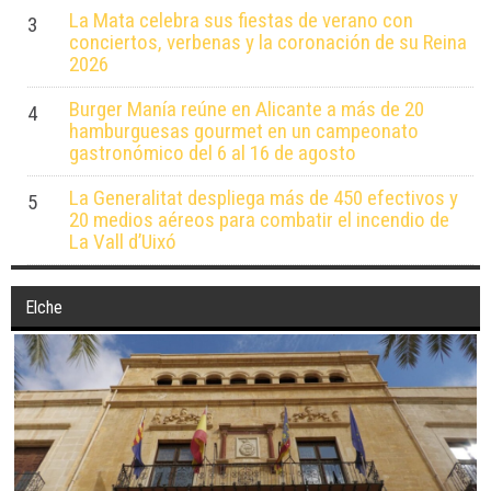
La Mata celebra sus fiestas de verano con
3
conciertos, verbenas y la coronación de su Reina
2026
Burger Manía reúne en Alicante a más de 20
4
hamburguesas gourmet en un campeonato
gastronómico del 6 al 16 de agosto
La Generalitat despliega más de 450 efectivos y
5
20 medios aéreos para combatir el incendio de
La Vall d’Uixó
Elche