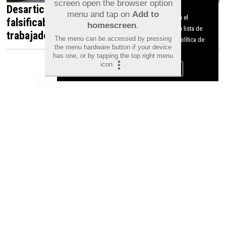
screen open the browser option
Desarticulada en Orihuela una red que
Aviso sobre el Uso de cookies:
menu and tap on
Add to
Utilizamos cookies nuestras y de terceros para el
falsificaba documentos para contratar
homescreen
.
funcionamiento del digital. Puedes consultar la lista de
trabajadores irregulares
The menu can be accessed by pressing
cookies y como desconectarlas.
Ver nuestra Política de
the menu hardware button if your device
Privacidad y Cookies
has one, or by tapping the top right menu
icon
.
Aceptar Cookies
Personalizar