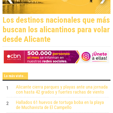
Los destinos nacionales que más
buscan los alicantinos para volar
desde Alicante
Lo más visto...
Alicante cierra parques y playas ante una jornada
1
con hasta 42 grados y fuertes rachas de viento
Hallados 61 huevos de tortuga boba en la playa
2
de Muchavista de El Campello