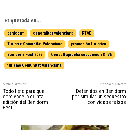
Etiquetada en...
benidorm
generalitat valenciana
RTVE
Turisme Comunitat Valenciana
promoción turística
Benidorm Fest 2026
Consell aprueba subvención RTVE
turismo Comunitat Valenciana
Noticia anterior:
Noticia siguiente:
Todo listo para que
Detenidos en Benidorm
comience la quinta
por simular un secuestro
edición del Benidorm
con vídeos falsos
Fest