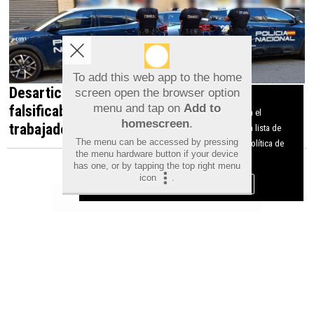
To add this web app to the home
screen open the browser option
Desarticulada en Orihuela una red que
Aviso sobre el Uso de cookies:
menu and tap on
Add to
Utilizamos cookies nuestras y de terceros para el
falsificaba documentos para contratar
homescreen
.
funcionamiento del digital. Puedes consultar la lista de
trabajadores irregulares
The menu can be accessed by pressing
cookies y como desconectarlas.
Ver nuestra Política de
the menu hardware button if your device
Privacidad y Cookies
has one, or by tapping the top right menu
icon
.
Aceptar Cookies
Personalizar