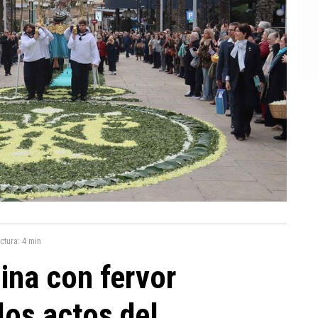
ctura:
4 min
ina con fervor
los actos del