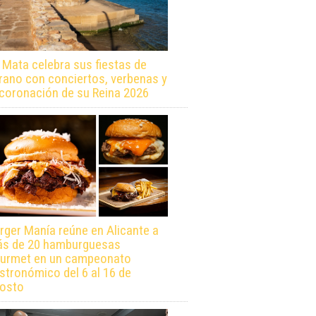
 Mata celebra sus fiestas de
rano con conciertos, verbenas y
 coronación de su Reina 2026
rger Manía reúne en Alicante a
s de 20 hamburguesas
urmet en un campeonato
stronómico del 6 al 16 de
osto