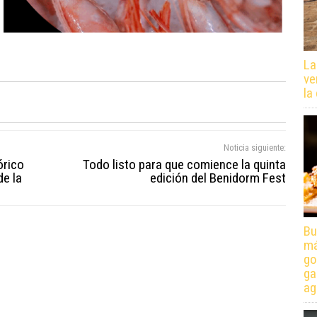
La
ve
la
Noticia siguiente:
órico
Todo listo para que comience la quinta
de la
edición del Benidorm Fest
Bu
má
go
ga
ag