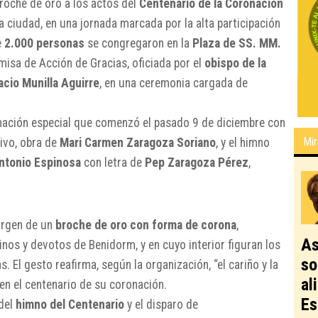
roche de oro a los actos del
Centenario de la Coronación
la ciudad, en una jornada marcada por la alta participación
e
2.000 personas
se congregaron en la
Plaza de SS. MM.
 misa de Acción de Gracias, oficiada por el
obispo de la
acio Munilla Aguirre
, en una ceremonia cargada de
mación especial que comenzó el pasado 9 de diciembre con
Mir
ivo, obra de
Mari Carmen Zaragoza Soriano
, y el himno
ntonio Espinosa
con letra de
Pep Zaragoza Pérez
,
Virgen de un
broche de oro con forma de corona
,
As
nos y devotos de Benidorm, y en cuyo interior figuran los
so
 El gesto reafirma, según la organización, “el cariño y la
al
en el centenario de su coronación.
Es
 del
himno del Centenario
y el disparo de