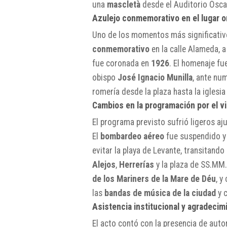
una
mascletà
desde el Auditorio Ósca
Azulejo conmemorativo en el lugar or
Uno de los momentos más significativo
conmemorativo
en la calle Alameda, a
fue coronada en
1926
. El homenaje fu
obispo
José Ignacio Munilla
, ante nu
romería desde la plaza hasta la iglesi
Cambios en la programación por el v
El programa previsto sufrió ligeros aj
El
bombardeo aéreo
fue suspendido y
evitar la playa de Levante, transitando
Alejos
,
Herrerías
y la plaza de SS.MM.
de los Mariners de la Mare de Déu
, y
las
bandas de música de la ciudad
y c
Asistencia institucional y agradecim
El acto contó con la presencia de aut