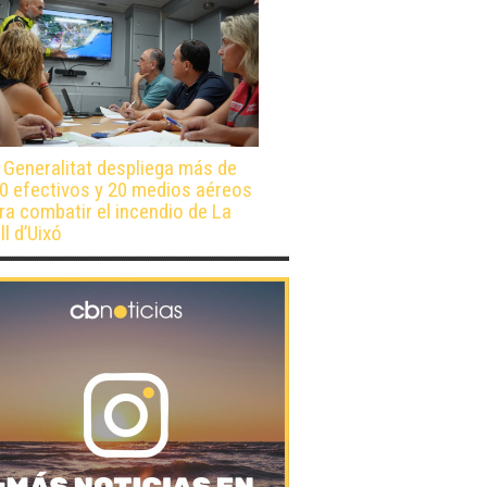
 Generalitat despliega más de
0 efectivos y 20 medios aéreos
ra combatir el incendio de La
ll d’Uixó