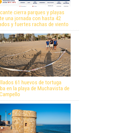
icante cierra parques y playas
te una jornada con hasta 42
ados y fuertes rachas de viento
llados 61 huevos de tortuga
ba en la playa de Muchavista de
 Campello