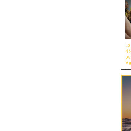
La
45
pa
Va