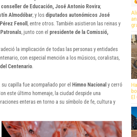
l
conseller de Educación, José Antonio Rovira
;
Al
stín Almodóbar
; y los
diputados autonómicos José
an
Pérez Fenoll
, entre otros. También asistieron las reinas y
gr
 Patronals
, junto con el
presidente de la Comissió,
adeció la implicación de todas las personas y entidades
ntenario, con especial mención a los músicos, coralistas,
del Centenario
.
Ha
a su capilla fue acompañado por el
Himno Nacional
y cerró
bo
Con este último homenaje, la ciudad despide una
El
ciones enteras en torno a su símbolo de fe, cultura y