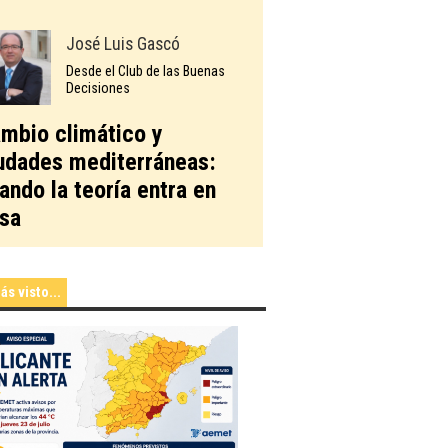
José Luis Gascó
Desde el Club de las Buenas
Decisiones
mbio climático y
udades mediterráneas:
ando la teoría entra en
sa
ás visto...