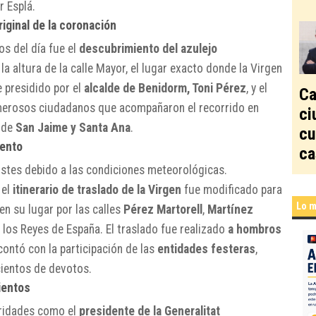
r Esplá.
iginal de la coronación
s del día fue el
descubrimiento del azulejo
 la altura de la calle Mayor, el lugar exacto donde la Virgen
e presidido por el
alcalde de Benidorm, Toni Pérez
, y el
Ca
merosos ciudadanos que acompañaron el recorrido en
ci
a de
San Jaime y Santa Ana
.
cu
iento
ca
ustes debido a las condiciones meteorológicas.
 el
itinerario de traslado de la Virgen
fue modificado para
Lo m
 en su lugar por las calles
Pérez Martorell
,
Martínez
 los Reyes de España. El traslado fue realizado
a hombros
 contó con la participación de las
entidades festeras
,
ientos de devotos.
ientos
oridades como el
presidente de la Generalitat