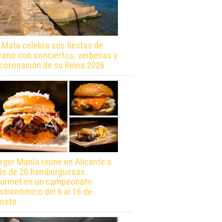
 Mata celebra sus fiestas de
rano con conciertos, verbenas y
 coronación de su Reina 2026
rger Manía reúne en Alicante a
s de 20 hamburguesas
urmet en un campeonato
stronómico del 6 al 16 de
osto