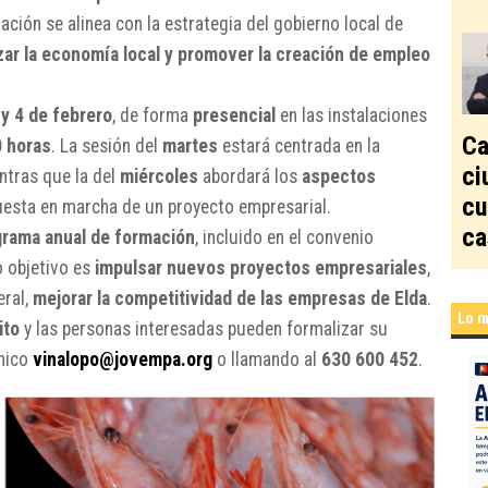
ción se alinea con la estrategia del gobierno local de
ar la economía local y promover la creación de empleo
 y 4 de febrero
, de forma
presencial
en las instalaciones
Ca
0 horas
. La sesión del
martes
estará centrada en la
ci
entras que la del
miércoles
abordará los
aspectos
cu
uesta en marcha de un proyecto empresarial.
ca
grama anual de formación
, incluido en el convenio
o objetivo es
impulsar nuevos proyectos empresariales
,
eral,
mejorar la competitividad de las empresas de Elda
.
Lo m
ito
y las personas interesadas pueden formalizar su
ónico
vinalopo@jovempa.org
o llamando al
630 600 452
.