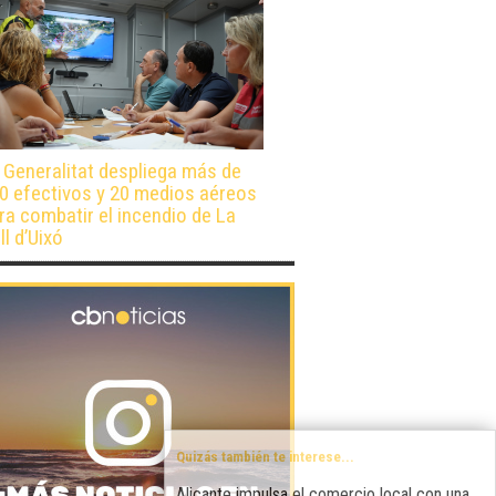
 Generalitat despliega más de
0 efectivos y 20 medios aéreos
ra combatir el incendio de La
ll d’Uixó
Quizás también te interese...
Alicante impulsa el comercio local con una