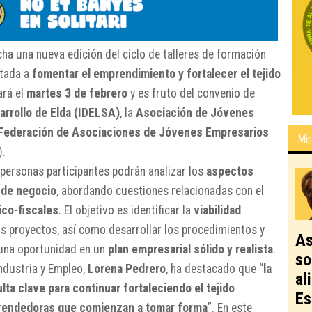
a una nueva edición del ciclo de talleres de formación
ntada a
fomentar el emprendimiento y fortalecer el tejido
ará el
martes 3 de febrero
y es fruto del convenio de
arrollo de Elda (IDELSA)
, la
Asociación de Jóvenes
Federación de Asociaciones de Jóvenes Empresarios
Mir
.
s personas participantes podrán analizar los
aspectos
 de negocio
, abordando cuestiones relacionadas con el
ico-fiscales
. El objetivo es identificar la
viabilidad
s proyectos, así como desarrollar los procedimientos y
As
 una oportunidad en un
plan empresarial sólido y realista
.
so
ndustria y Empleo,
Lorena Pedrero
, ha destacado que “
la
al
ta clave para continuar fortaleciendo el tejido
Es
mprendedoras que comienzan a tomar forma
”. En este