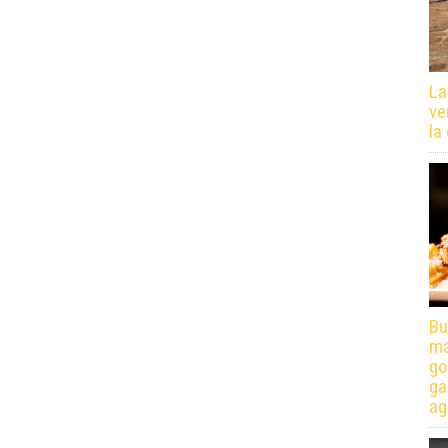
La
ve
la
Bu
má
go
ga
ag