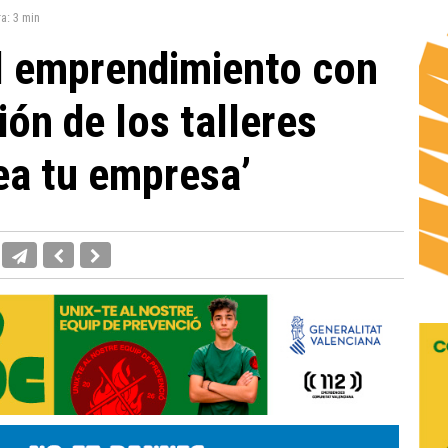
ra:
3 min
l emprendimiento con
ón de los talleres
ea tu empresa’