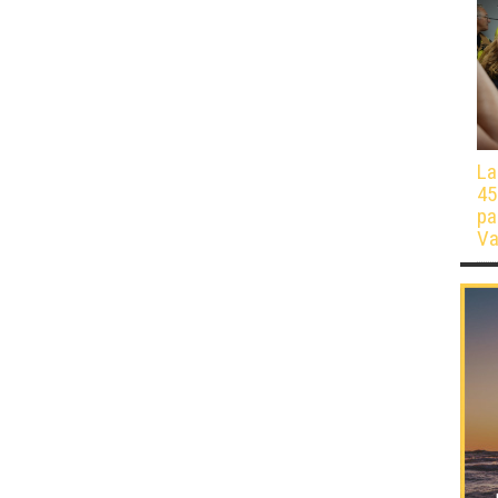
La
45
pa
Va