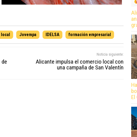
Al
an
gr
local
Jovempa
IDELSA
formación empresarial
Noticia siguiente:
o de
Alicante impulsa el comercio local con
una campaña de San Valentín
Ha
bo
El