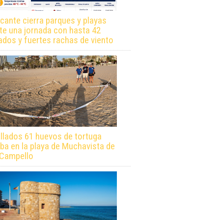
icante cierra parques y playas
te una jornada con hasta 42
ados y fuertes rachas de viento
llados 61 huevos de tortuga
ba en la playa de Muchavista de
 Campello