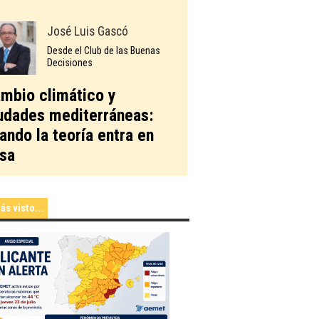
José Luis Gascó
Desde el Club de las Buenas
Decisiones
mbio climático y
udades mediterráneas:
ando la teoría entra en
sa
ás visto...