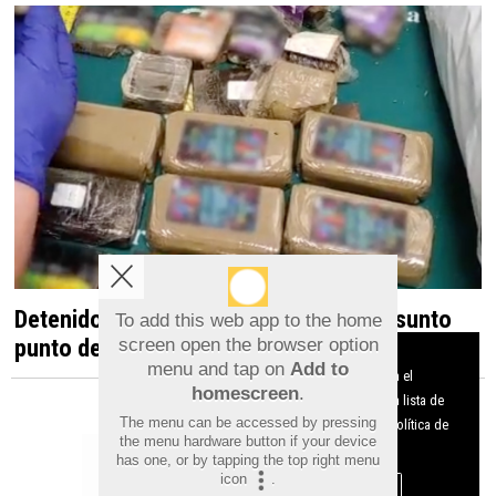
Detenido en Albatera por dirigir un presunto
To add this web app to the home
punto de venta de droga desde una vivienda
screen open the browser option
Aviso sobre el Uso de cookies:
menu and tap on
Add to
Utilizamos cookies nuestras y de terceros para el
homescreen
.
funcionamiento del digital. Puedes consultar la lista de
The menu can be accessed by pressing
cookies y como desconectarlas.
Ver nuestra Política de
the menu hardware button if your device
Privacidad y Cookies
has one, or by tapping the top right menu
icon
.
Aceptar Cookies
Personalizar