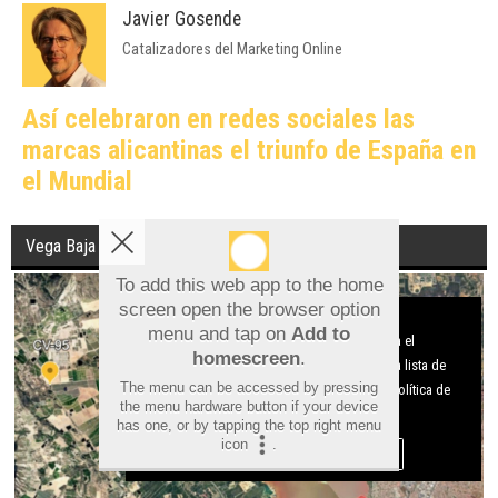
Javier Gosende
Catalizadores del Marketing Online
Así celebraron en redes sociales las
marcas alicantinas el triunfo de España en
el Mundial
Vega Baja
To add this web app to the home
screen open the browser option
Aviso sobre el Uso de cookies:
menu and tap on
Add to
Utilizamos cookies nuestras y de terceros para el
homescreen
.
funcionamiento del digital. Puedes consultar la lista de
The menu can be accessed by pressing
cookies y como desconectarlas.
Ver nuestra Política de
the menu hardware button if your device
Privacidad y Cookies
has one, or by tapping the top right menu
icon
.
Aceptar Cookies
Personalizar