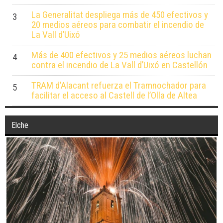
La Generalitat despliega más de 450 efectivos y
3
20 medios aéreos para combatir el incendio de
La Vall d’Uixó
Más de 400 efectivos y 25 medios aéreos luchan
4
contra el incendio de La Vall d’Uixó en Castellón
TRAM d’Alacant refuerza el Tramnochador para
5
facilitar el acceso al Castell de l’Olla de Altea
Elche