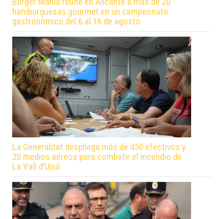
Burger Manía reúne en Alicante a más de 20
hamburguesas gourmet en un campeonato
gastronómico del 6 al 16 de agosto
La Generalitat despliega más de 450 efectivos y
20 medios aéreos para combatir el incendio de
La Vall d’Uixó