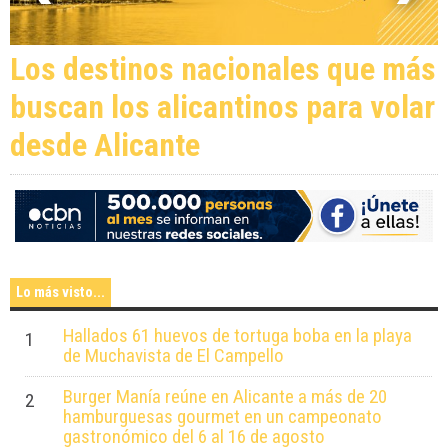
Los destinos nacionales que más
buscan los alicantinos para volar
desde Alicante
Lo más visto...
Hallados 61 huevos de tortuga boba en la playa
1
de Muchavista de El Campello
Burger Manía reúne en Alicante a más de 20
2
hamburguesas gourmet en un campeonato
gastronómico del 6 al 16 de agosto