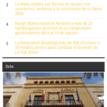
La Mata celebra sus fiestas de verano con
3
conciertos, verbenas y la coronación de su Reina
2026
Burger Manía reúne en Alicante a más de 20
4
hamburguesas gourmet en un campeonato
gastronómico del 6 al 16 de agosto
La Generalitat despliega más de 450 efectivos y
5
20 medios aéreos para combatir el incendio de
La Vall d’Uixó
Elche