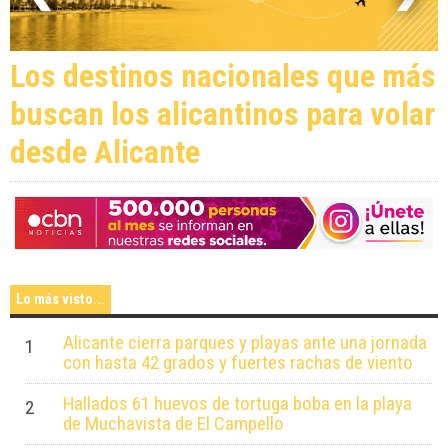
Los destinos nacionales que más
buscan los alicantinos para volar
desde Alicante
Lo más visto...
Alicante cierra parques y playas ante una jornada
1
con hasta 42 grados y fuertes rachas de viento
Hallados 61 huevos de tortuga boba en la playa
2
de Muchavista de El Campello