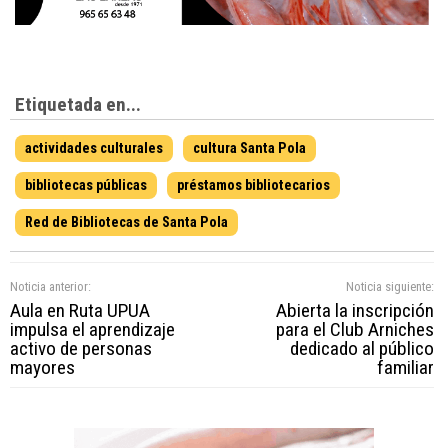
Etiquetada en...
actividades culturales
cultura Santa Pola
bibliotecas públicas
préstamos bibliotecarios
Red de Bibliotecas de Santa Pola
Noticia anterior:
Noticia siguiente:
Aula en Ruta UPUA
Abierta la inscripción
impulsa el aprendizaje
para el Club Arniches
activo de personas
dedicado al público
mayores
familiar