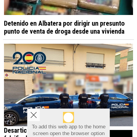
Detenido en Albatera por dirigir un presunto
punto de venta de droga desde una vivienda
To add this web app to the home
Desarticulada en Orihuela una red que
screen open the browser option
Aviso sobre el Uso de cookies: