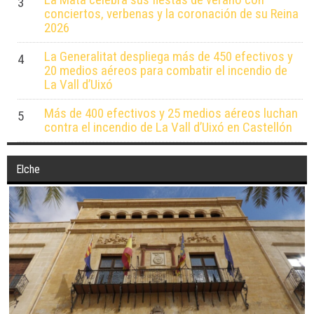
La Mata celebra sus fiestas de verano con
3
conciertos, verbenas y la coronación de su Reina
2026
La Generalitat despliega más de 450 efectivos y
4
20 medios aéreos para combatir el incendio de
La Vall d’Uixó
Más de 400 efectivos y 25 medios aéreos luchan
5
contra el incendio de La Vall d’Uixó en Castellón
Elche