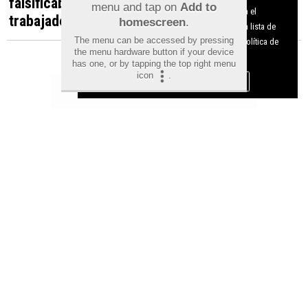
falsificaba documentos para contratar
menu and tap on
Add to
Utilizamos cookies nuestras y de terceros para el
trabajadores irregulares
homescreen
.
funcionamiento del digital. Puedes consultar la lista de
The menu can be accessed by pressing
cookies y como desconectarlas.
Ver nuestra Política de
the menu hardware button if your device
Privacidad y Cookies
has one, or by tapping the top right menu
icon
.
Aceptar Cookies
Personalizar