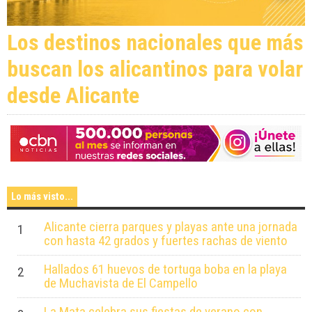
Los destinos nacionales que más
buscan los alicantinos para volar
desde Alicante
Lo más visto...
Alicante cierra parques y playas ante una jornada
1
con hasta 42 grados y fuertes rachas de viento
Hallados 61 huevos de tortuga boba en la playa
2
de Muchavista de El Campello